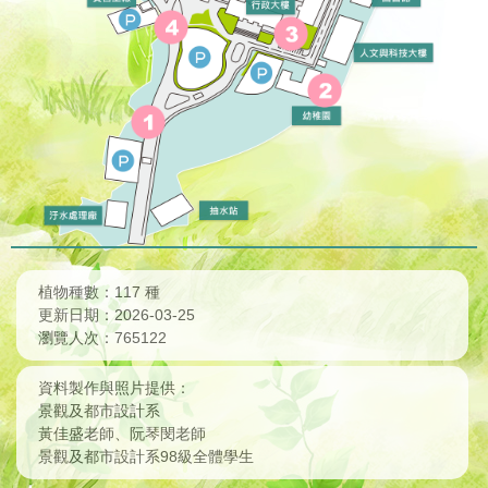
管理區
冬
喬木
設計區
藤本
教學區
其他
宿舍區
社團區
運動場區
植物種數：117 種
更新日期：2026-03-25
瀏覽人次：765122
資料製作與照片提供：
景觀及都市設計系
黃佳盛老師、阮琴閔老師
景觀及都市設計系98級全體學生