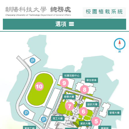
選項
全部植物
地區
10
入口區
開花季節
4
幼稚園與停車場
春
物種
5
行政區
夏
棕櫚
搜尋
立體停車區
秋
灌木